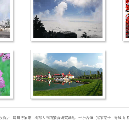
假酒店
建川博物馆
成都大熊猫繁育研究基地
平乐古镇
宽窄巷子
青城山-