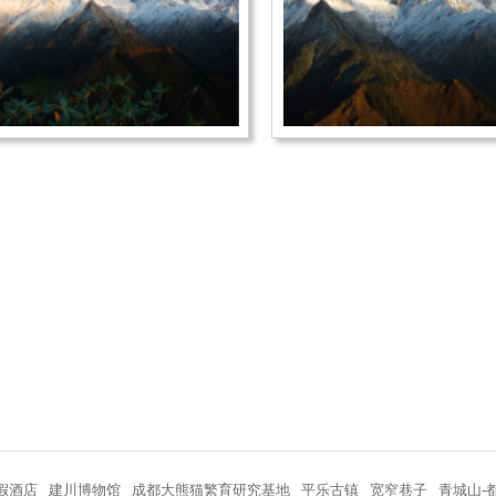
假酒店
建川博物馆
成都大熊猫繁育研究基地
平乐古镇
宽窄巷子
青城山-