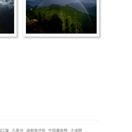
都江堰
九寨沟
成都海洋馆
中国廉政网
大成网